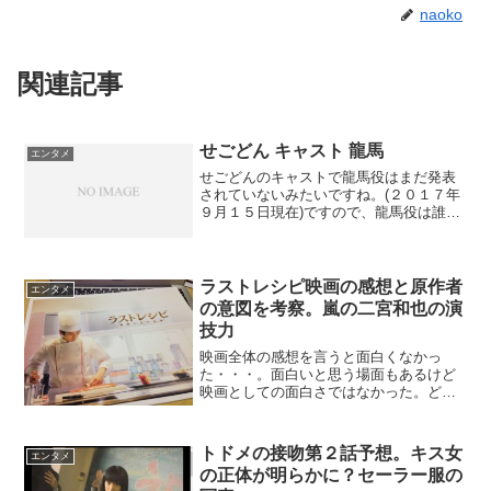
naoko
関連記事
せごどん キャスト 龍馬
エンタメ
せごどんのキャストで龍馬役はまだ発表
されていないみたいですね。(２０１７年
９月１５日現在)ですので、龍馬役は誰が
するのか？をブロガーさんたちが予想し
ているので名前が挙がってる俳優さんを
軽く紹介してみますね(｡╹ω╹｡)龍馬役は誰
が演るの？ブ...
ラストレシピ映画の感想と原作者
エンタメ
の意図を考察。嵐の二宮和也の演
技力
映画全体の感想を言うと面白くなかっ
た・・・。面白いと思う場面もあるけど
映画としての面白さではなかった。どう
面白くなかったか？共感できることが少
なすぎた。映画には世に問うテーマって
ものが存在していると思う。例えば先日
トドメの接吻第２話予想。キス女
エンタメ
私が観に行った『先生！』で...
の正体が明らかに？セーラー服の