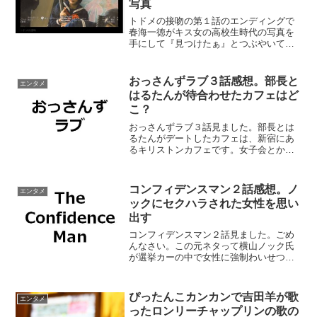
写真
トドメの接吻の第１話のエンディングで
春海一徳がキス女の高校生時代の写真を
手にして『見つけたぁ』とつぶやいてい
ました。春海一徳とキス女はつながりが
ないはずなのにどうして？と疑問に思う
けれど、おそらく晴海一徳とキス女、そ
おっさんずラブ３話感想。部長と
エンタメ
して堂島旺太郎は同級生で...
はるたんが待合わせたカフェはど
こ？
おっさんずラブ３話見ました。部長とは
るたんがデートしたカフェは、新宿にあ
るキリストンカフェです。女子会とか誕
生日パーティーとかで貸し切りもできる
おしゃれなカフェみたいですね。関西で
こんなにおしゃれなカフェって少ないか
コンフィデンスマン２話感想。ノ
エンタメ
ら羨ましい。もし、東京に...
ックにセクハラされた女性を思い
出す
コンフィデンスマン２話見ました。ごめ
んなさい。この元ネタって横山ノック氏
が選挙カーの中で女性に強制わいせつし
た事件をネタにしてるよね。今から約２
０年前だけど、被害に遭ったご本人が見
たらどう思うだろう？あれからずいぶん
ぴったんこカンカンで吉田羊が歌
エンタメ
時は過ぎたけれど彼女の心...
ったロンリーチャップリンの歌の