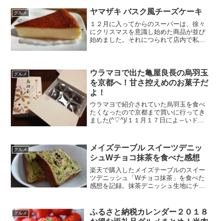
ヤマザキ バスク風チーズケーキ
グルメ
１２月に入ってからのスーパーは、徐々
にクリスマスを意識し始めた商品が並び
始めました。それにつられて店内で私は
ケーキを探し始めて、「これは美味しそ
う！」と思ったのがヤマザキのバスク風
チーズケーキです。２切れ入りで２９８
円（税別）でした。家に帰...
ウラマヨで出た亀屋良長の烏羽玉
グルメ
を京都へ！甘さ控えめのお菓子だ
よ！
ウラマヨで紹介されていた烏羽玉を食べ
たくなったので京都まで買いに行ってき
ました(^▽^)/１１月１７日によ～いド
ン！でも紹介されるそうです☆今すぐ烏
羽玉を注文したい方はこちら→ 亀屋良長
のオンラインショップ阪急梅田に用事が
メイズテーブル スイーツデニッ
グルメ
あったのでそれを済...
シュWチョコ抹茶を食べた感想
楽天で購入したメイズテーブルのスイー
ツデニッシュ「Wチョコ抹茶」を食べた
感想を記録。抹茶デニッシュ生地にチョ
コとホワイトチョコがたっぷり練り込ま
れた甘く満足感のある味わい。開封の様
子や断面写真とともにレビューします。
ふるさと納税カレンダー２０１８
グルメ