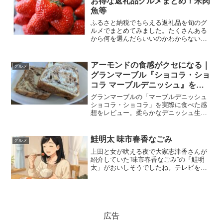
お得な返礼品グルメまとめ！米肉
魚等
ふるさと納税でもらえる返礼品を旬のグ
ルメでまとめてみました。たくさんある
から何を選んだらいいのかわからない！
という方は是非参考になさってください
(^▽^)/１月 - 黒毛和牛大阪府泉佐野市の
返礼品。１万円以上の寄付金でもらえる
アーモンドの食感がクセになる｜
グルメ
黒毛和牛の切り...
グランマーブル『ショコラ・ショ
コラ マーブルデニッシュ』を実
食レビュー
グランマーブルの「マーブルデニッシュ
ショコラ・ショコラ」を実際に食べた感
想をレビュー。柔らかなデニッシュ生
地、チョコレートの濃厚な甘み、クラッ
シュアーモンドの食感を詳しく紹介しま
す。
鮭明太 味市春香なごみ
グルメ
上田と女が吠える夜で大家志津香さんが
紹介していた”味市春香なごみ”の「鮭明
太」がおいしそうでしたね。テレビを見
た瞬間、思わず楽天市場で検索してしま
いました（笑）。実際に見つけたのでご
紹介します。▶楽天ルーム：なごみの鮭
明太「鮭明太150g×...
広告