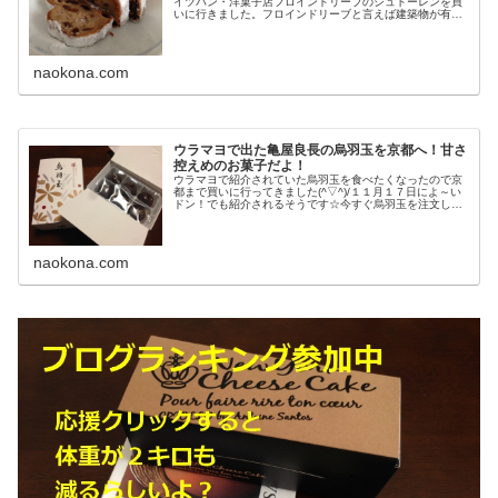
イツパン・洋菓子店フロインドリーブのシュトーレンを買
いに行きました。フロインドリーブと言えば建築物が有名
で他府県からもお客さんが訪れるほどの超人気カフェなん
ですね(*´▽｀*)シュト...
naokona.com
ウラマヨで出た亀屋良長の烏羽玉を京都へ！甘さ
控えめのお菓子だよ！
ウラマヨで紹介されていた烏羽玉を食べたくなったので京
都まで買いに行ってきました(^▽^)/１１月１７日によ～い
ドン！でも紹介されるそうです☆今すぐ烏羽玉を注文した
い方はこちら→ 亀屋良長のオンラインショップ阪急梅田に
用事があったのでそれを済...
naokona.com