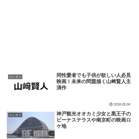
同性愛者でも子供が欲しい人必見
エンタメ
映画！未来の問題描く山﨑賢人主
演作
2018.05.04
神戸観光オオカミ少女と黒王子の
エンタメ
ビーナステラスや南京町の映画ロ
ケ地