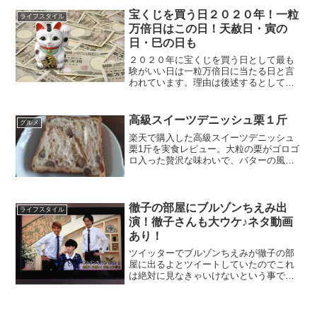
宝くじを買う日２０２０年！一粒
ライフスタイル
万倍日はこの日！天赦日・寅の
日・巳の日も
２０２０年に宝くじを買う日として最も
験がいい日は一粒万倍日に当たる日と言
われています。理由は後述するとして、
まずは２０２０年に宝くじを買う日につ
いて先に記載します。２０２０年の一粒
万倍日２０２０年１月１月１０日（金）
高級スイーツデニッシュ栗１斤
グルメ
１月１３日（月）１月２２...
楽天で購入した高級スイーツデニッシュ
栗1斤を実食レビュー。大粒の栗がゴロゴ
ロ入った贅沢な味わいで、バターの風味
と栗の甘みが口いっぱいに広がります。
徹子の部屋にブルゾンちえみ出
ライフスタイル
演！徹子さんも大ウケ♪ネタ動画
あり！
ツイッターでブルゾンちえみが徹子の部
屋に出るよとツイートしていたのでこれ
は絶対に見なきゃいけないという事で１
２時前にテレビの前で待ち構えていまし
た(^▽^)/ブルゾンちえみのネタを初めて
動画で見てからものすごい面白い人だな