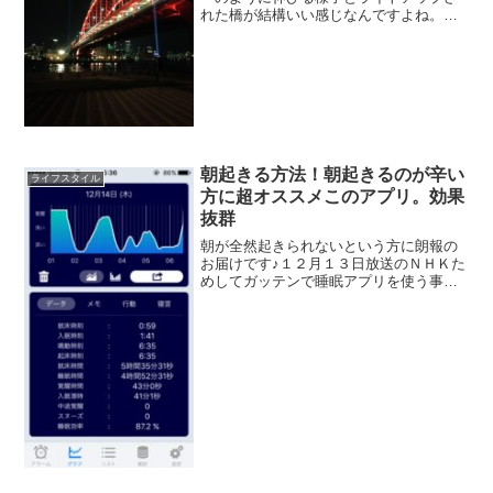
れた橋が結構いい感じなんですよね。場
所は、ポートアイランド北公園です
(^▽^)/ここは人が少なくて静かな時間を
楽しむことができるんですよ神戸大橋か
らも夜景を楽しめます上...
朝起きる方法！朝起きるのが辛い
ライフスタイル
方に超オススメこのアプリ。効果
抜群
朝が全然起きられないという方に朗報の
お届けです♪１２月１３日放送のＮＨＫた
めしてガッテンで睡眠アプリを使う事で
朝の目覚めが良くなるという紹介があり
ました。私は夜寝るのも時間がかかり昼
前まで寝てしまうこともあり、とにかく
朝に起きるのが本当につ...