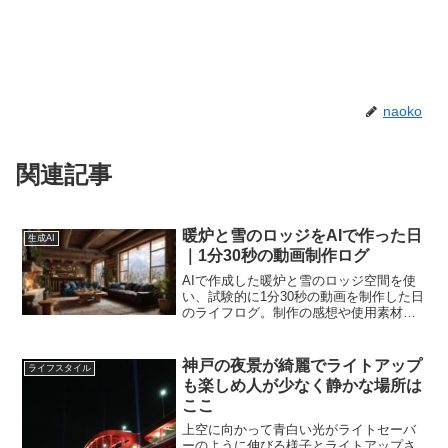
naoko
関連記事
暖炉と雪のロッジをAIで作った日
生成AI
｜1分30秒の動画制作ログ
AIで作成した暖炉と雪のロッジ空間を使
い、試験的に1分30秒の動画を制作した日
のライフログ。制作の感想や使用素材を
記録しています。
神戸の夜景が綺麗でライトアップ
ライフスタイル
も楽しめ人が少なく静かな場所は
ここ
上空に向かって青白い光がライトセーバ
ーのように伸びる様子とライトアップさ